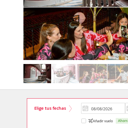
Elige tus fechas
ahor
Añadir vuelo