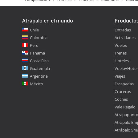
Atrápalo en el mundo
Producto
Chile
Entradas
Colombia
Actividades
Perú
Vuelos
Panamá
Trenes
Costa Rica
Hoteles
Guatemala
Vuelo+Hotel
Argentina
Viajes
México
Escapadas
Cruceros
Coches
Vale Regalo
Atrapapunt
Atrápalo Em
Atrápalo Sm