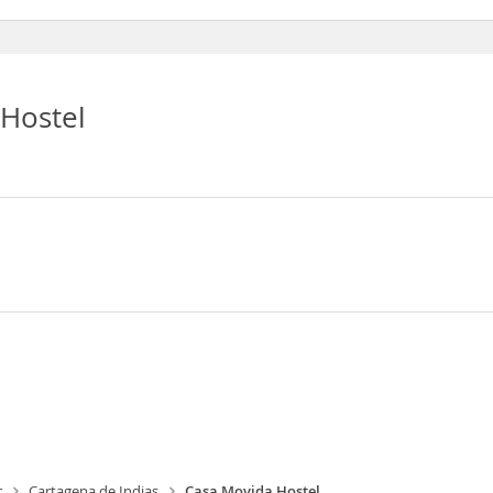
ernet inalámbrico
Hostel
r
Cartagena de Indias
Casa Movida Hostel