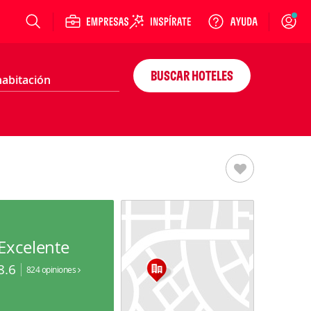
Login
BUSCAR HOTELES
Excelente
8.6
824 opiniones