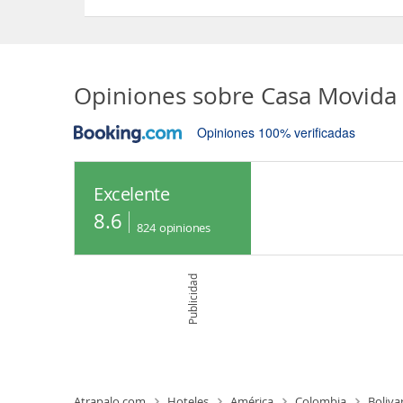
Sí, el Casa Movida Hostel dispone de Acceso a Int
Opiniones sobre
Casa Movida 
Opiniones 100% verificadas
Excelente
8.6
824
opiniones
Publicidad
Atrapalo.com
Hoteles
América
Colombia
Boliva