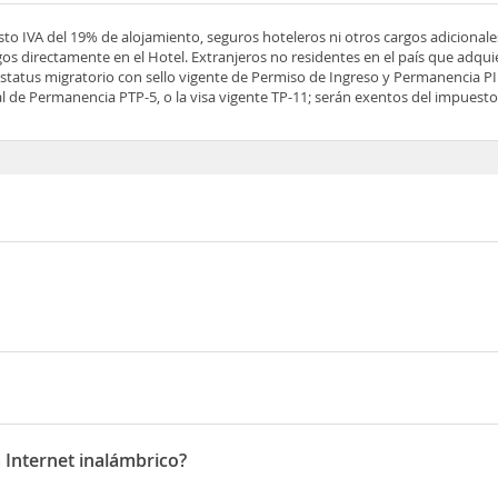
esto IVA del 19% de alojamiento, seguros hoteleros ni otros cargos adicionale
os directamente en el Hotel. Extranjeros no residentes en el país que adqu
tatus migratorio con sello vigente de Permiso de Ingreso y Permanencia PIP
 de Permanencia PTP-5, o la visa vigente TP-11; serán exentos del impuesto 
ablon No. 7-28A, Centro.
 Internet inalámbrico?