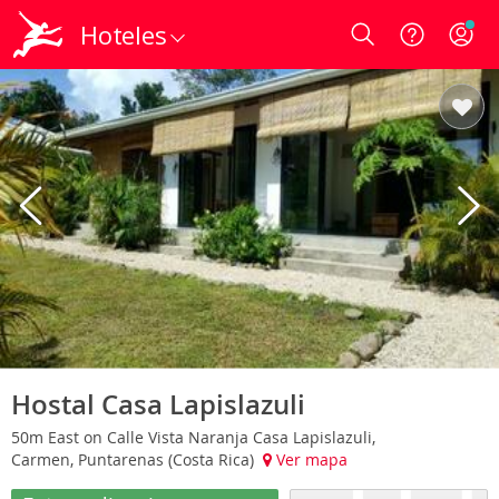
Hoteles
Login
Hostal Casa Lapislazuli
50m East on Calle Vista Naranja Casa Lapislazuli,
Carmen, Puntarenas (Costa Rica)
Ver mapa