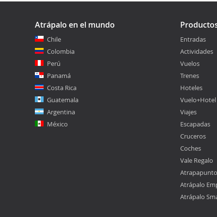
Atrápalo en el mundo
Producto
Chile
Entradas
Colombia
Actividades
Perú
Vuelos
Panamá
Trenes
Costa Rica
Hoteles
Guatemala
Vuelo+Hotel
Argentina
Viajes
México
Escapadas
Cruceros
Coches
Vale Regalo
Atrapapunt
Atrápalo Em
Atrápalo Sm