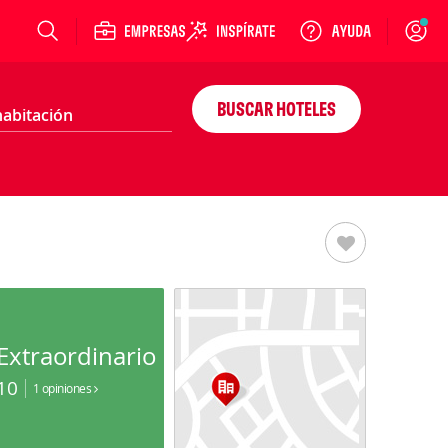
Login
BUSCAR HOTELES
Extraordinario
10
1 opiniones