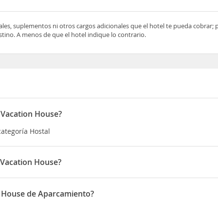
ocales, suplementos ni otros cargos adicionales que el hotel te pueda cobrar;
tino. A menos de que el hotel indique lo contrario.
 Vacation House?
ategoría Hostal
 Vacation House?
ado en Calle Los Vargas
n House de Aparcamiento?
one de Aparcamiento