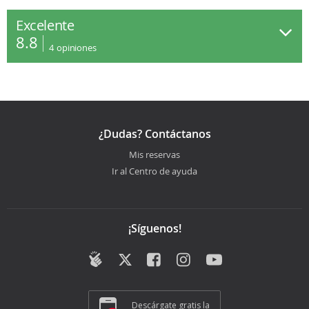
Excelente
8.8
4
opiniones
¿Dudas? Contáctanos
Mis reservas
Ir al Centro de ayuda
¡Síguenos!
Descárgate gratis la