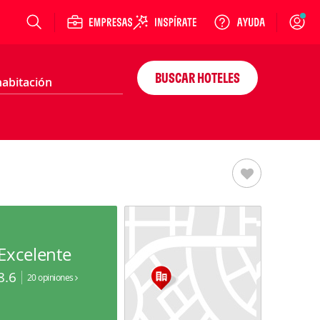
Login
BUSCAR HOTELES
Excelente
8.6
20 opiniones