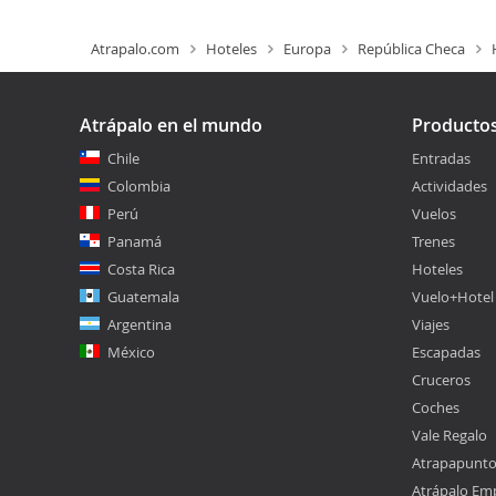
Atrapalo.com
Hoteles
Europa
República Checa
Atrápalo en el mundo
Producto
Chile
Entradas
Colombia
Actividades
Perú
Vuelos
Panamá
Trenes
Costa Rica
Hoteles
Guatemala
Vuelo+Hotel
Argentina
Viajes
México
Escapadas
Cruceros
Coches
Vale Regalo
Atrapapunt
Atrápalo Em