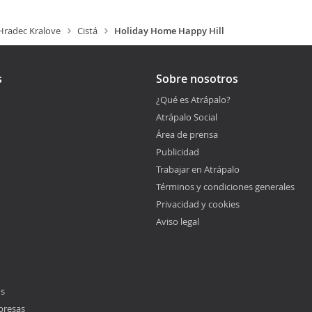
Hradec Kralove
Cistá
Holiday Home Happy Hill
s
Sobre nosotros
¿Qué es Atrápalo?
Atrápalo Social
Área de prensa
Publicidad
Trabajar en Atrápalo
Términos y condiciones generales
Privacidad y cookies
Aviso legal
os
presas