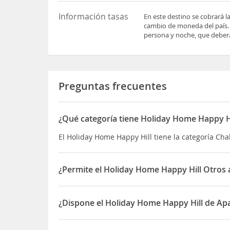
Información tasas
En este destino se cobrará l
cambio de moneda del país
persona y noche, que deberá
Preguntas frecuentes
¿Qué categoría tiene Holiday Home Happy Hi
El Holiday Home Happy Hill tiene la categoría Cha
¿Permite el Holiday Home Happy Hill Otros 
Sí, el Holiday Home Happy Hill permite Otros ani
¿Dispone el Holiday Home Happy Hill de Ap
Sí, el Holiday Home Happy Hill dispone de Aparc