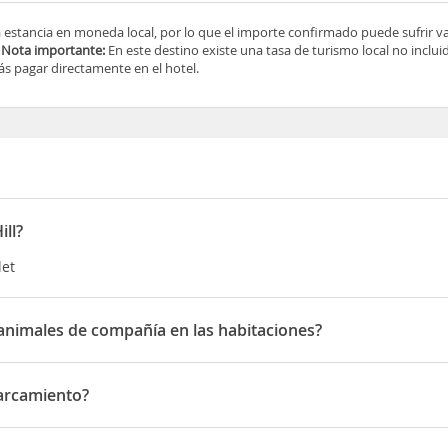
a estancia en moneda local, por lo que el importe confirmado puede sufrir v
.
Nota importante:
En este destino existe una tasa de turismo local no incluid
s pagar directamente en el hotel.
ll?
let
animales de compañía en las habitaciones?
males de compañía en las habitaciones
arcamiento?
amiento