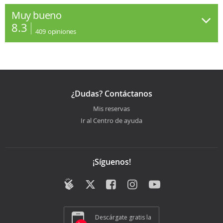
Muy bueno
8.3
409
opiniones
¿Dudas? Contáctanos
Mis reservas
Ir al Centro de ayuda
¡Síguenos!
Descárgate gratis la