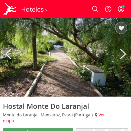
Hoteles
Login
Hostal Monte Do Laranjal
Monte do Laranjal, Monsaraz, Evora (Portugal)
Ver
mapa