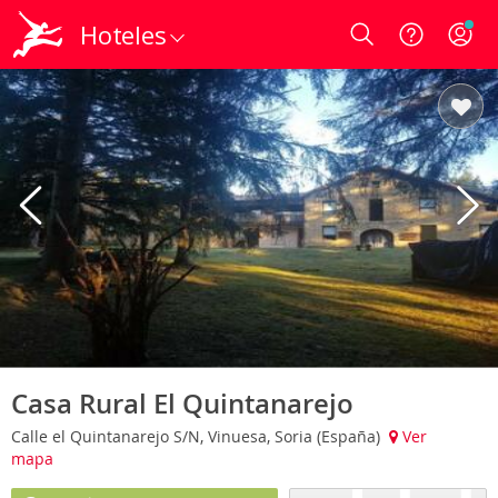
Hoteles
Login
Casa Rural El Quintanarejo
Calle el Quintanarejo S/N, Vinuesa, Soria (España)
Ver
mapa