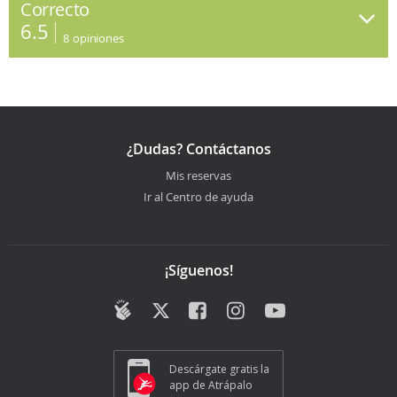
Correcto
6.5
8
opiniones
¿Dudas? Contáctanos
Mis reservas
Ir al Centro de ayuda
¡Síguenos!
Descárgate gratis la
app de Atrápalo