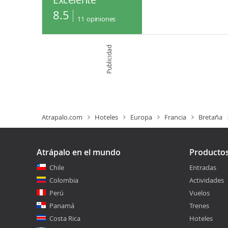
8.5
11
opiniones
Publicidad
Atrapalo.com
Hoteles
Europa
Francia
Bretaña
Atrápalo en el mundo
Producto
Chile
Entradas
Colombia
Actividades
Perú
Vuelos
Panamá
Trenes
Costa Rica
Hoteles