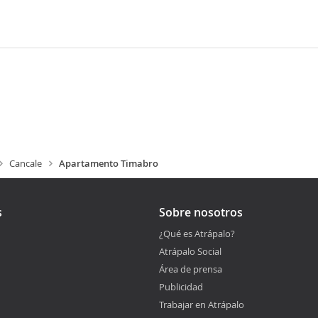
Cancale
Apartamento Timabro
s
Sobre nosotros
¿Qué es Atrápalo?
Atrápalo Social
Área de prensa
Publicidad
Trabajar en Atrápalo