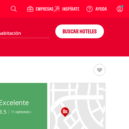
Login
BUSCAR HOTELES
Excelente
8.5
11 opiniones