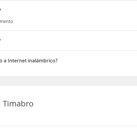
?
amento
?
ie Savatte
 a Internet inalámbrico?
Internet inalámbrico
 Timabro