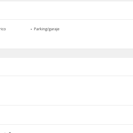
rico
Parking/garaje
erry Road