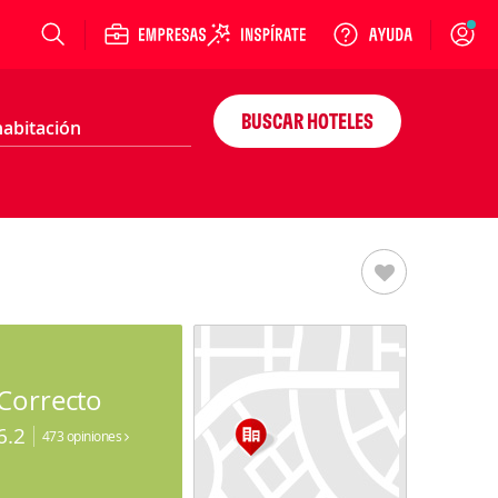
Login
BUSCAR HOTELES
Correcto
6.2
473 opiniones