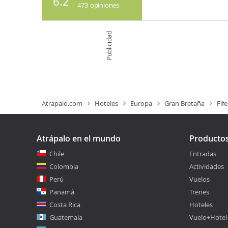
6.2
473
opiniones
Publicidad
Atrapalo.com
Hoteles
Europa
Gran Bretaña
Fife
Atrápalo en el mundo
Producto
Chile
Entradas
Colombia
Actividades
Perú
Vuelos
Panamá
Trenes
Costa Rica
Hoteles
Guatemala
Vuelo+Hotel