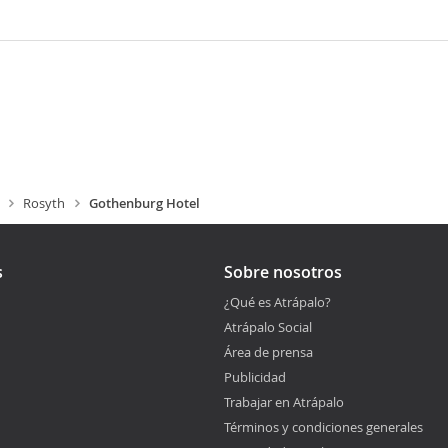
Rosyth
Gothenburg Hotel
s
Sobre nosotros
¿Qué es Atrápalo?
Atrápalo Social
Área de prensa
Publicidad
Trabajar en Atrápalo
Términos y condiciones generales