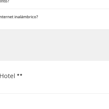
ento?
nternet inalámbrico?
rnet inalámbrico
Hotel