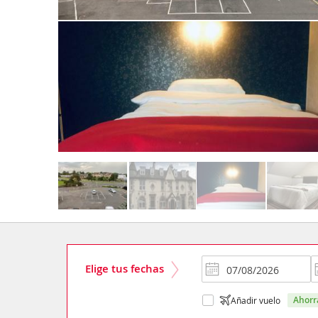
Elige tus fechas
ahor
Añadir vuelo