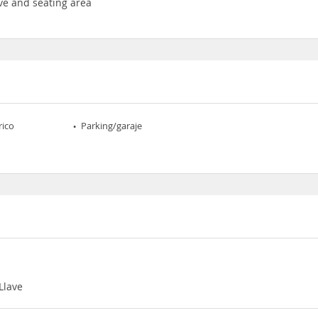
ve and seating area
rico
Parking/garaje
Llave