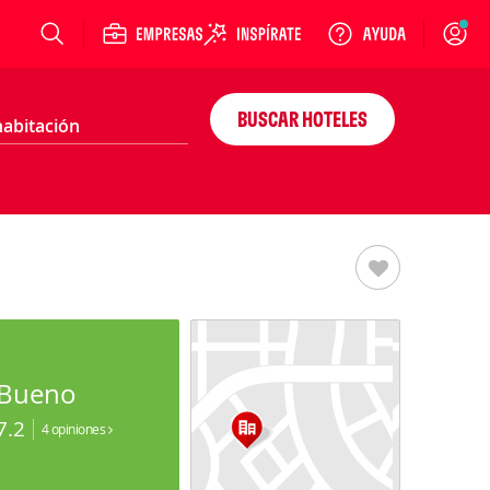
Login
BUSCAR HOTELES
Bueno
7.2
4 opiniones