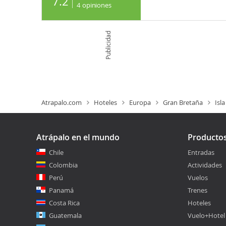
7.2
4
opiniones
Publicidad
Atrapalo.com
Hoteles
Europa
Gran Bretaña
Isl
Atrápalo en el mundo
Producto
Chile
Entradas
Colombia
Actividades
Perú
Vuelos
Panamá
Trenes
Costa Rica
Hoteles
Guatemala
Vuelo+Hotel