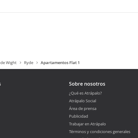
a de Wight
Ryde
Apartamentos Flat 1
s
Sobre nosotros
¿Qué es Atrápalo?
Atrápalo Social
Área de prensa
Publicidad
Trabajar en Atrápalo
Términos y condiciones generales