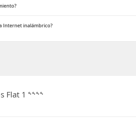
miento?
to
a Internet inalámbrico?
ternet inalámbrico
s Flat 1