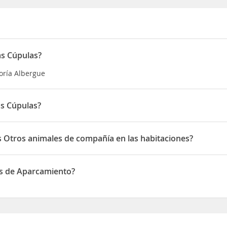
as Cúpulas?
goría Albergue
as Cúpulas?
n Calle S/N Esq, Calle Miguel Hidalgo, 62830 Totolapan, Mor.
s Otros animales de compañía en las habitaciones?
tros animales de compañía en las habitaciones
as de Aparcamiento?
de Aparcamiento