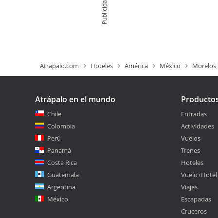
Publicidad
Atrapalo.com
Hoteles
América
México
Morelos
Atrápalo en el mundo
Producto
Chile
Entradas
Colombia
Actividades
Perú
Vuelos
Panamá
Trenes
Costa Rica
Hoteles
Guatemala
Vuelo+Hotel
Argentina
Viajes
México
Escapadas
Cruceros