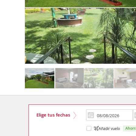
Elige tus fechas
ahor
Añadir vuelo