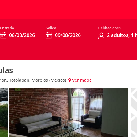
Entrada
Salida
Habitaciones
ulas
Mor., Totolapan, Morelos (México)
Ver mapa