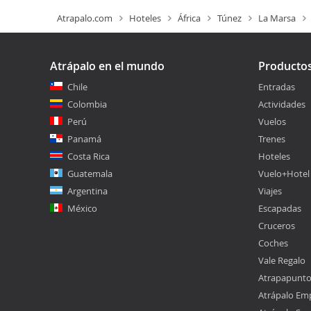
Atrapalo.com
Hoteles
África
Túnez
La Marsa
Atrápalo en el mundo
Producto
Chile
Entradas
Colombia
Actividades
Perú
Vuelos
Panamá
Trenes
Costa Rica
Hoteles
Guatemala
Vuelo+Hotel
Argentina
Viajes
México
Escapadas
Cruceros
Coches
Vale Regalo
Atrapapunt
Atrápalo Em