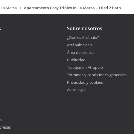
La Marsa
Apartamento Cosy Triplex In La Marsa - 3 Bed 2 Bath
s
Sobre nosotros
¿Qué es Atrápalo?
Atrápalo Social
Área de prensa
Publicidad
Trabajar en Atrápalo
Términos y condiciones generales
Privacidad y cookies
Aviso legal
os
presas