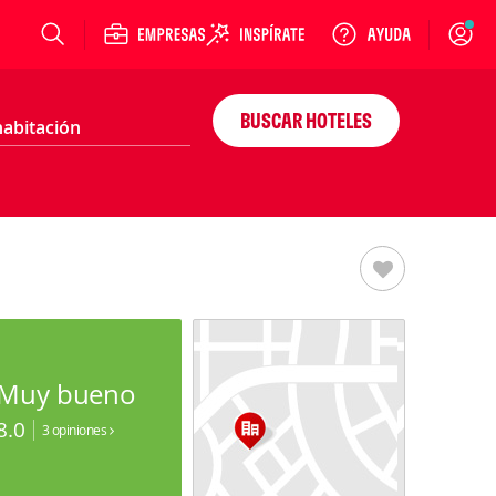
Login
BUSCAR HOTELES
Muy bueno
8.0
3 opiniones