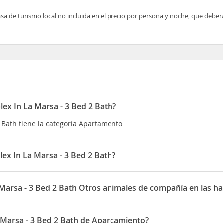
asa de turismo local no incluida en el precio por persona y noche, que deber
lex In La Marsa - 3 Bed 2 Bath?
2 Bath tiene la categoría Apartamento
ex In La Marsa - 3 Bed 2 Bath?
2 Bath está situado en 4 bis rue salem bou hajeb
 Marsa - 3 Bed 2 Bath Otros animales de compañía en las ha
Bed 2 Bath permite Otros animales de compañía en las habitaciones
 Marsa - 3 Bed 2 Bath de Aparcamiento?