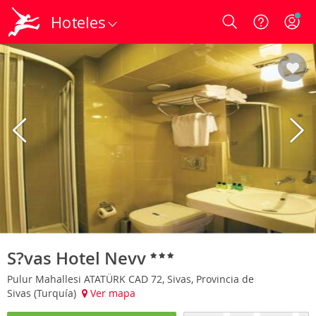
Hoteles
Login
S?vas Hotel Nevv
Pulur Mahallesi ATATÜRK CAD 72, Sivas, Provincia de
Sivas (Turquía)
Ver mapa