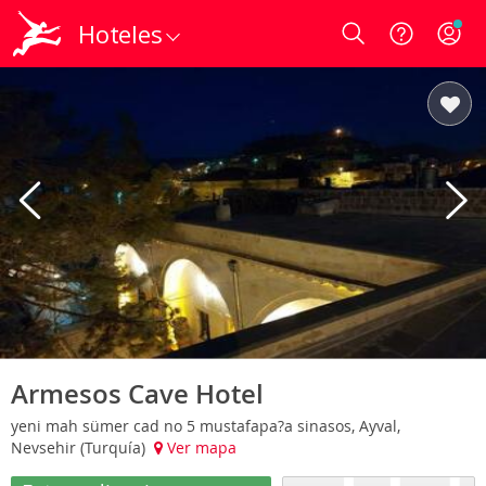
Hoteles
Login
Armesos Cave Hotel
yeni mah sümer cad no 5 mustafapa?a sinasos, Ayval,
Nevsehir (Turquía)
Ver mapa