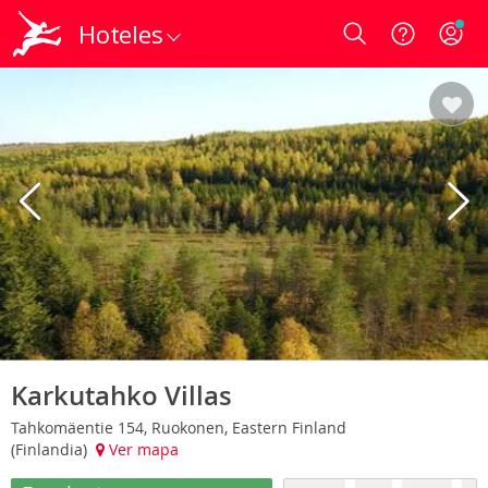
Hoteles
Login
Karkutahko Villas
Tahkomäentie 154, Ruokonen, Eastern Finland
(Finlandia)
Ver mapa