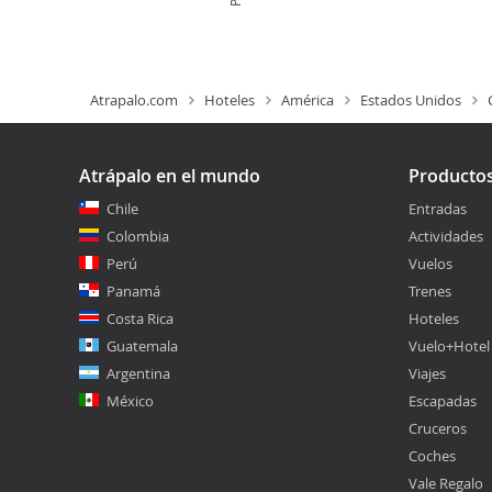
Atrapalo.com
Hoteles
América
Estados Unidos
Atrápalo en el mundo
Producto
Chile
Entradas
Colombia
Actividades
Perú
Vuelos
Panamá
Trenes
Costa Rica
Hoteles
Guatemala
Vuelo+Hotel
Argentina
Viajes
México
Escapadas
Cruceros
Coches
Vale Regalo