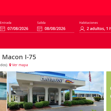
Entrada
Salida
Habitaciones
Macon I-75
idos)
Ver mapa