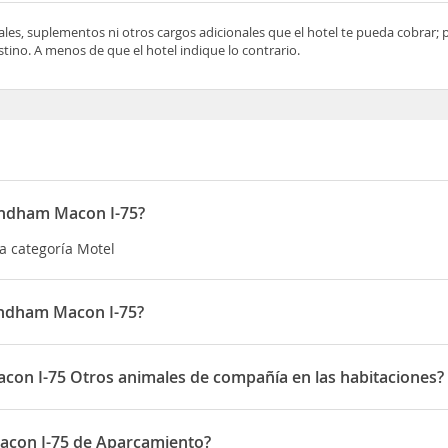
ocales, suplementos ni otros cargos adicionales que el hotel te pueda cobrar;
tino. A menos de que el hotel indique lo contrario.
yndham Macon I-75?
a categoría Motel
ndham Macon I-75?
tuado en 3680 Riverside Drive
on I-75 Otros animales de compañía en las habitaciones?
mite Otros animales de compañía en las habitaciones
con I-75 de Aparcamiento?