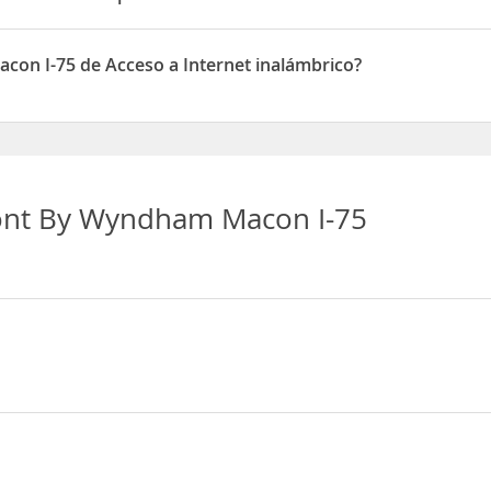
spone de Aparcamiento
on I-75 de Acceso a Internet inalámbrico?
one de Acceso a Internet inalámbrico
nt By Wyndham Macon I-75