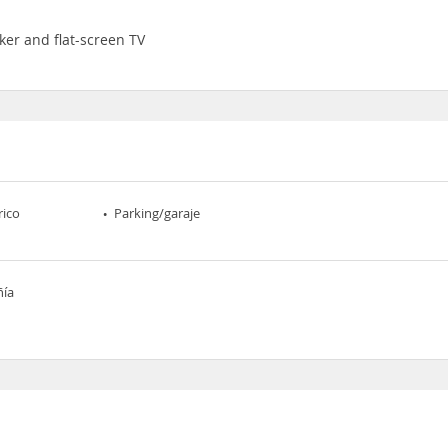
ker and flat-screen TV
rico
Parking/garaje
ñía