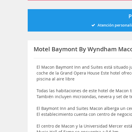
P
Atención personal
Motel Baymont By Wyndham Maco
El Macon Baymont Inn and Suites está situado ju
coche de la Grand Opera House Este hotel ofrec
piscina al aire libre
Todas las habitaciones de este hotel de Macon t
También incluyen microondas, nevera y set de té
El Baymont Inn and Suites Macon alberga un cen
El establecimiento cuenta con centro de negoci
El centro de Macon y la Universidad Mercer está
Music Hall of Fame se encuentra a 9,6 km