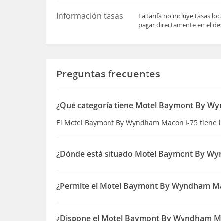
Información tasas
La tarifa no incluye tasas l
pagar directamente en el des
Preguntas frecuentes
¿Qué categoría tiene Motel Baymont By W
El Motel Baymont By Wyndham Macon I-75 tiene l
¿Dónde está situado Motel Baymont By Wy
El Motel Baymont By Wyndham Macon I-75 está si
¿Permite el Motel Baymont By Wyndham Mac
Sí, el Motel Baymont By Wyndham Macon I-75 per
¿Dispone el Motel Baymont By Wyndham Ma