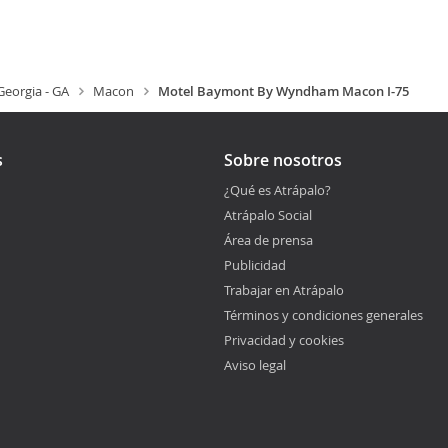
Georgia - GA
Macon
Motel Baymont By Wyndham Macon I-75
s
Sobre nosotros
¿Qué es Atrápalo?
Atrápalo Social
Área de prensa
Publicidad
Trabajar en Atrápalo
Términos y condiciones generales
Privacidad y cookies
Aviso legal