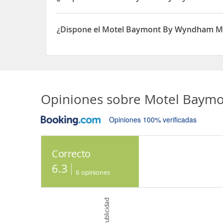
Sí, el Motel Baymont By Wyndham Macon I-75 di
¿Dispone el Motel Baymont By Wyndham Mac
Sí, el Motel Baymont By Wyndham Macon I-75 disp
Opiniones sobre
Motel Baymo
Opiniones 100% verificadas
Correcto
6.3
6
opiniones
Publicidad