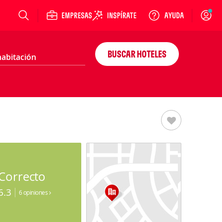
Login
BUSCAR HOTELES
Correcto
6.3
6 opiniones