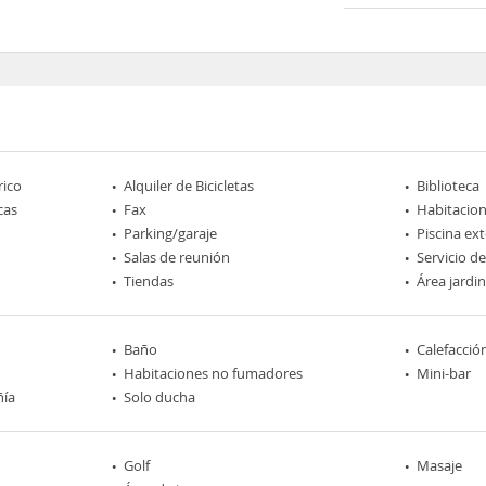
rico
Alquiler de Bicicletas
Biblioteca
cas
Fax
Habitacio
Parking/garaje
Piscina ext
Salas de reunión
Servicio d
Tiendas
Área jardi
Baño
Calefacció
Habitaciones no fumadores
Mini-bar
ñía
Solo ducha
Golf
Masaje