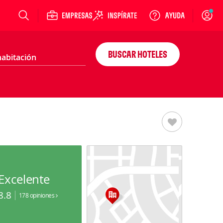
Login
BUSCAR HOTELES
Excelente
8.8
178 opiniones