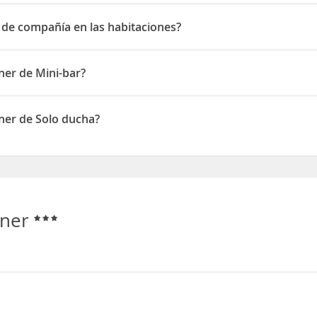
 de compañía en las habitaciones?
 compañía en las habitaciones
ner de Mini-bar?
 de Mini-bar
ner de Solo ducha?
n de Solo ducha
tner