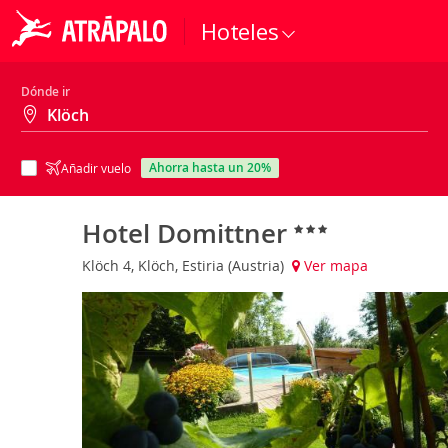
Hoteles
Dónde ir
ahorra hasta un 20%
Añadir vuelo
Hotel Domittner
Klöch 4, Klöch, Estiria (Austria)
Ver mapa