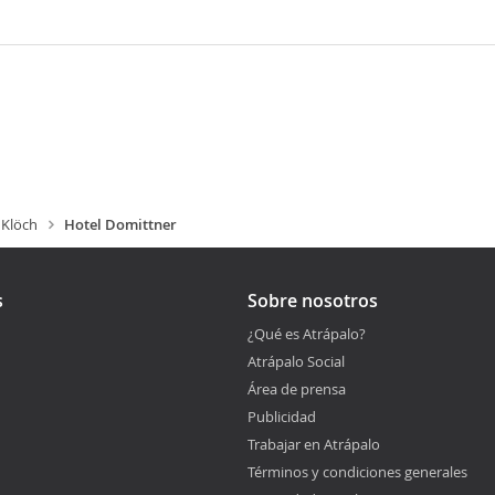
Klöch
Hotel Domittner
s
Sobre nosotros
¿Qué es Atrápalo?
Atrápalo Social
Área de prensa
Publicidad
Trabajar en Atrápalo
Términos y condiciones generales