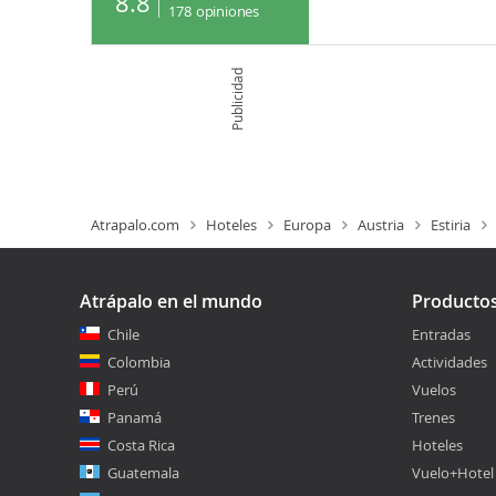
8.8
178
opiniones
Publicidad
Atrapalo.com
Hoteles
Europa
Austria
Estiria
Atrápalo en el mundo
Producto
Chile
Entradas
Colombia
Actividades
Perú
Vuelos
Panamá
Trenes
Costa Rica
Hoteles
Guatemala
Vuelo+Hotel