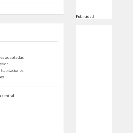
Publicidad
nes adaptadas
erior
e habitaciones
nes
n central