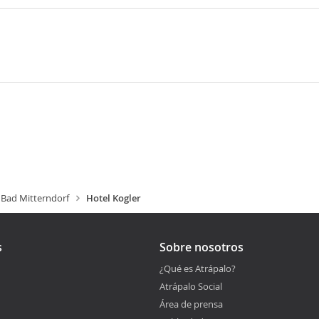
Bad Mitterndorf
Hotel Kogler
s
Sobre nosotros
¿Qué es Atrápalo?
Atrápalo Social
Área de prensa