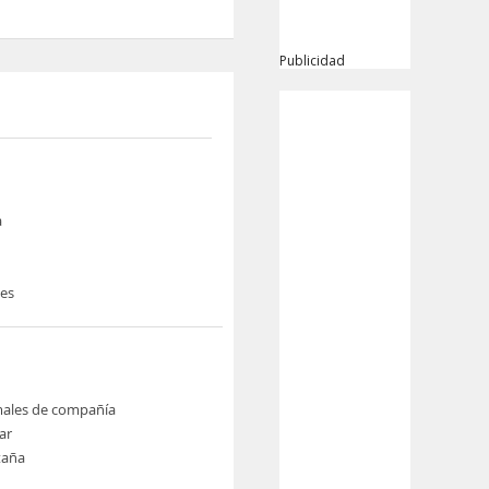
Publicidad
a
nes
males de compañía
ar
taña