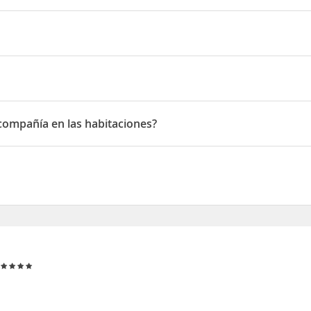
29
 compañía en las habitaciones?
mpañía en las habitaciones
r