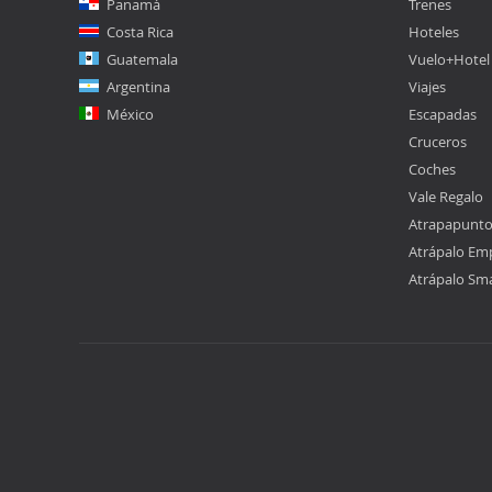
Panamá
Trenes
Costa Rica
Hoteles
Guatemala
Vuelo+Hotel
Argentina
Viajes
México
Escapadas
Cruceros
Coches
Vale Regalo
Atrapapunt
Atrápalo Em
Atrápalo Sm