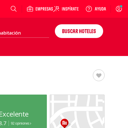
Login
BUSCAR HOTELES
Excelente
8.7
92 opiniones