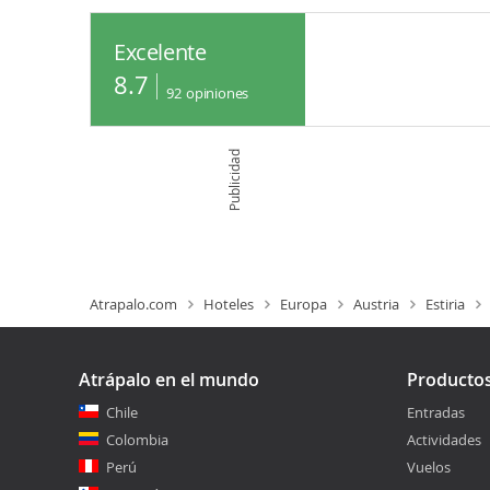
Excelente
8.7
92
opiniones
Publicidad
Atrapalo.com
Hoteles
Europa
Austria
Estiria
Atrápalo en el mundo
Producto
Chile
Entradas
Colombia
Actividades
Perú
Vuelos