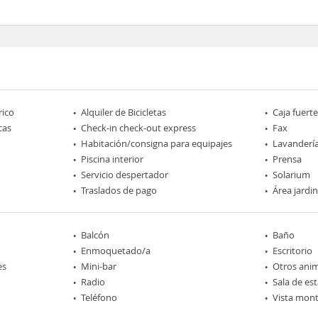
rico
Alquiler de Bicicletas
Caja fuerte
cas
Check-in check-out express
Fax
Habitación/consigna para equipajes
Lavanderí
Piscina interior
Prensa
Servicio despertador
Solarium
Traslados de pago
Área jardi
Balcón
Baño
Enmoquetado/a
Escritorio
es
Mini-bar
Otros ani
Radio
Sala de est
Teléfono
Vista mon