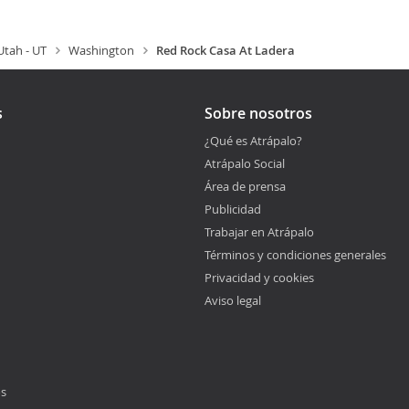
Utah - UT
Washington
Red Rock Casa At Ladera
s
Sobre nosotros
¿Qué es Atrápalo?
Atrápalo Social
Área de prensa
Publicidad
Trabajar en Atrápalo
Términos y condiciones generales
Privacidad y cookies
Aviso legal
os