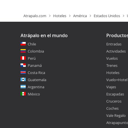
Atrapalo.com
Hoteles
América
Estados Unidos
Atrápalo en el mundo
Producto
Chile
Entradas
Colombia
Actividades
Perú
Vuelos
Panamá
Trenes
Costa Rica
Hoteles
Guatemala
Vuelo+Hotel
Argentina
Viajes
México
Escapadas
Cruceros
Coches
Vale Regalo
Atrapapunt