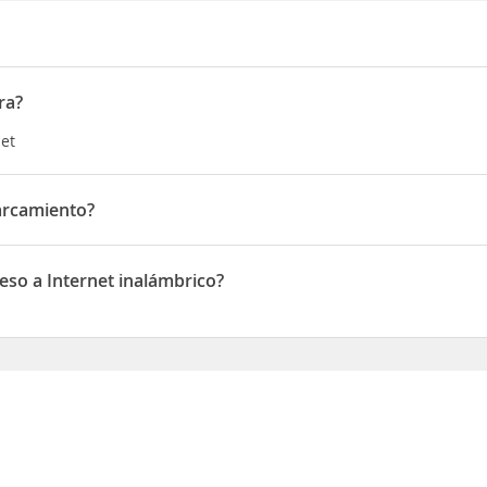
ra?
let
arcamiento?
amiento
eso a Internet inalámbrico?
a Internet inalámbrico