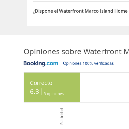
Sí, el Waterfront Marco Island Home With Heated
¿Dispone el Waterfront Marco Island Home 
Sí, el Waterfront Marco Island Home With Heated 
Opiniones sobre
Waterfront M
Opiniones 100% verificadas
Correcto
6.3
3
opiniones
Publicidad