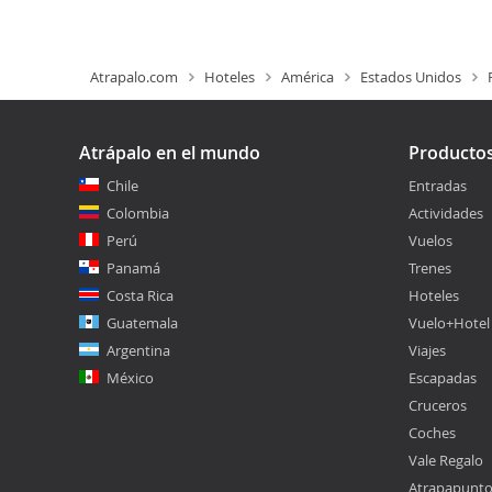
Atrapalo.com
Hoteles
América
Estados Unidos
Atrápalo en el mundo
Producto
Chile
Entradas
Colombia
Actividades
Perú
Vuelos
Panamá
Trenes
Costa Rica
Hoteles
Guatemala
Vuelo+Hotel
Argentina
Viajes
México
Escapadas
Cruceros
Coches
Vale Regalo
Atrapapunt