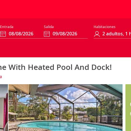
Entrada
Salida
Habitaciones
me With Heated Pool And Dock!
a