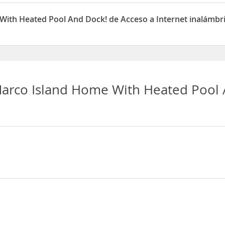
 Pool And Dock! dispone de Aparcamiento
With Heated Pool And Dock! de Acceso a Internet inalámbr
Pool And Dock! dispone de Acceso a Internet inalámbrico
arco Island Home With Heated Pool 