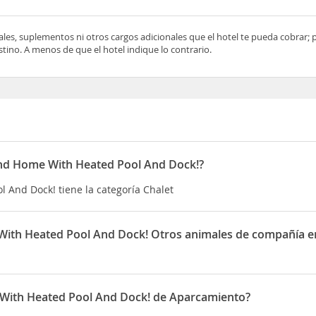
ocales, suplementos ni otros cargos adicionales que el hotel te pueda cobrar;
tino. A menos de que el hotel indique lo contrario.
and Home With Heated Pool And Dock!?
 And Dock! tiene la categoría Chalet
With Heated Pool And Dock! Otros animales de compañía e
 Pool And Dock! permite Otros animales de compañía en las habita
 With Heated Pool And Dock! de Aparcamiento?