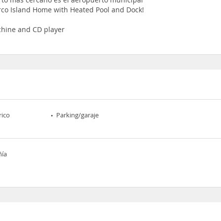
rco Island Home with Heated Pool and Dock!
chine and CD player
rico
Parking/garaje
ñía