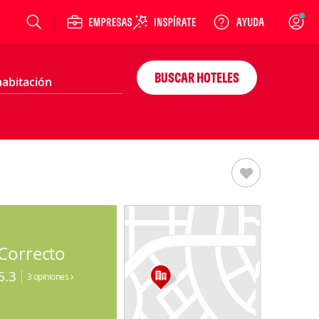
Login
BUSCAR HOTELES
Correcto
6.3
3 opiniones