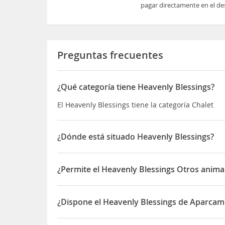
pagar directamente en el des
Preguntas frecuentes
¿Qué categoría tiene Heavenly Blessings?
El Heavenly Blessings tiene la categoría Chalet
¿Dónde está situado Heavenly Blessings?
El Heavenly Blessings está situado en 106 Tampic
¿Permite el Heavenly Blessings Otros anima
Sí, el Heavenly Blessings permite Otros animales
¿Dispone el Heavenly Blessings de Aparcam
Sí, el Heavenly Blessings dispone de Aparcamient