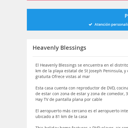
P
Atención personal
Heavenly Blessings
El Heavenly Blessings se encuentra en el distrit
km de la playa estatal de St Joseph Peninsula, y
gratuita Ofrece vistas al mar
Esta casa cuenta con reproductor de DVD, cocina 
de estar con zona de estar y zona de comedor, 
Hay TV de pantalla plana por cable
El aeropuerto más cercano es el aeropuerto int
ubicado a 81 km de la casa
This holiday home features a DVD player, air c