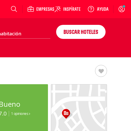
Login
BUSCAR HOTELES
Bueno
7.0
1 opiniones