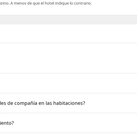
tino. A menos de que el hotel indique lo contrario.
o Drive
les de compañía en las habitaciones?
 de compañía en las habitaciones
iento?
o