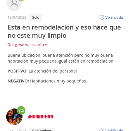
Opinión
Verificada
18/07/2022
solo
Esta en remodelacion y eso hace que
no este muy limpio
Desglose valoración
Buena ubicación, buena atención pero no muy buena
habitación muy pequeña,igual están en remodelacion.
POSITIVO:
La atención del personal
NEGATIVO:
Habitaciones muy pequeñas.
7.5
JHONNATHAN
Opinión
Verificada
21/11/2017
con amigos