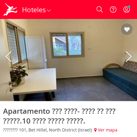
Hoteles
Login
Apartamento ??? ????- ???? ?? ???
?????.10 ???? ????? ?????.
???????? 101, Bet Hillel, North District (Israel)
Ver mapa