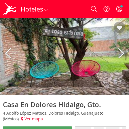
Hoteles
Login
Casa En Dolores Hidalgo, Gto.
4 Adolfo López Mateos, Dolores Hidalgo, Guanajuato
(México)
Ver mapa