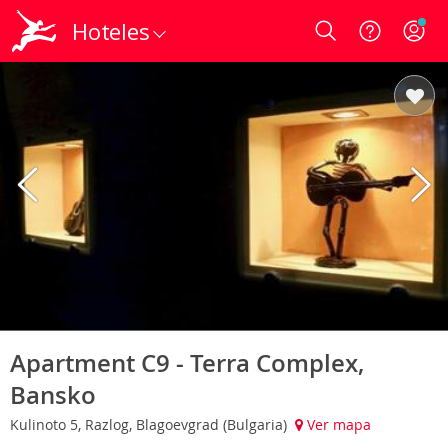
Hoteles
Login
Apartment C9 - Terra Complex,
Bansko
Kulinoto 5, Razlog, Blagoevgrad (Bulgaria)
Ver mapa