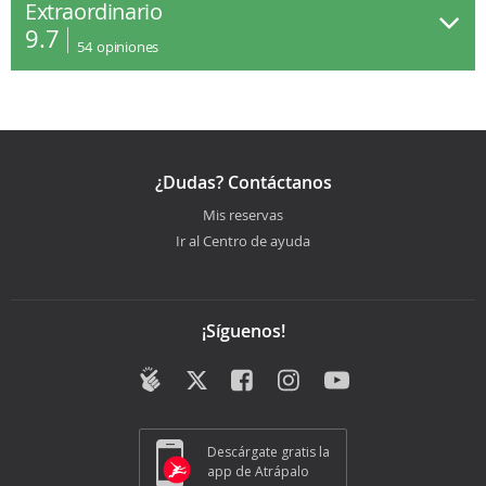
Extraordinario
9.7
54
opiniones
¿Dudas? Contáctanos
Mis reservas
Ir al Centro de ayuda
¡Síguenos!
Descárgate gratis la
app de Atrápalo