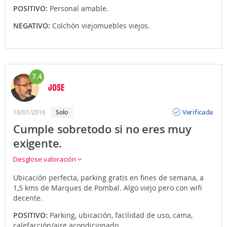
POSITIVO:
Personal amable.
NEGATIVO:
Colchón viejomuebles viejos.
7.4
JOSE
Opinión
Verificada
18/01/2016
solo
Cumple sobretodo si no eres muy
exigente.
Desglose valoración
Ubicación perfecta, parking gratis en fines de semana, a
1,5 kms de Marques de Pombal. Algo viejo pero con wifi
decente.
POSITIVO:
Parking, ubicación, facilidad de uso, cama,
calefacción/aire acondicionado.