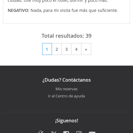
ciudad. Usé muy poco el hotel, dormir y poco más.
NEGATIVO:
Nada, para mi visita fue más que suficiente.
Total resultados:
39
1
2
3
4
»
¿Dudas? Contáctanos
Mis reservas
Ir al Centro de ayuda
¡Síguenos!