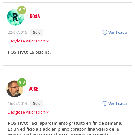
6.7
ROSA
Opinión
Verificada
22/07/2015
solo
Desglose valoración
POSITIVO:
La piscina.
8.3
JOSE
Opinión
Verificada
16/07/2014
solo
Desglose valoración
POSITIVO:
Fácil aparcamiento gratuito en fin de semana.
Es un edificio aislado en pleno corazón financiero de la