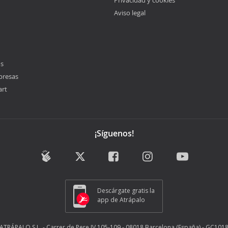
Privacidad y cookies
Aviso legal
os
presas
art
¡Síguenos!
Descárgate gratis la
app de Atrápalo
ATRÁPALO S.L. - Carrer de Pere IV 105-109 - 08018 Barcelona (España) - GC101