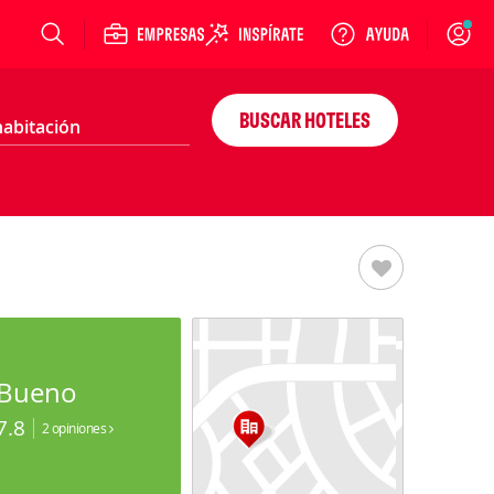
Login
BUSCAR HOTELES
Bueno
7.8
2 opiniones