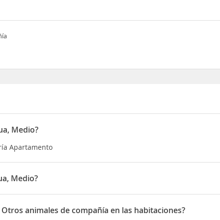
ñía
ua, Medio?
oría Apartamento
ua, Medio?
n Calle de Luenga
 Otros animales de compañía en las habitaciones?