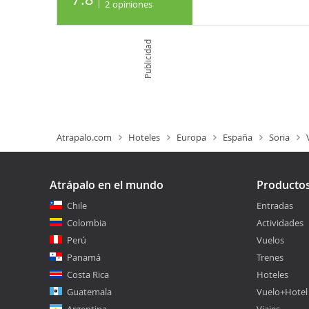
2
opiniones
Publicidad
Atrapalo.com
Hoteles
Europa
España
Soria
Atrápalo en el mundo
Producto
Chile
Entradas
Colombia
Actividades
Perú
Vuelos
Panamá
Trenes
Costa Rica
Hoteles
Guatemala
Vuelo+Hotel