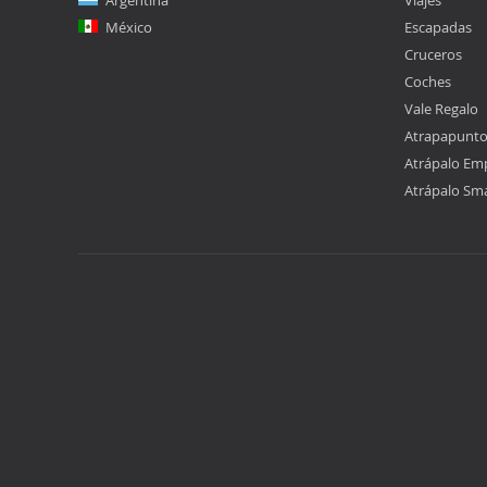
Argentina
Viajes
México
Escapadas
Cruceros
Coches
Vale Regalo
Atrapapunt
Atrápalo Em
Atrápalo Sm