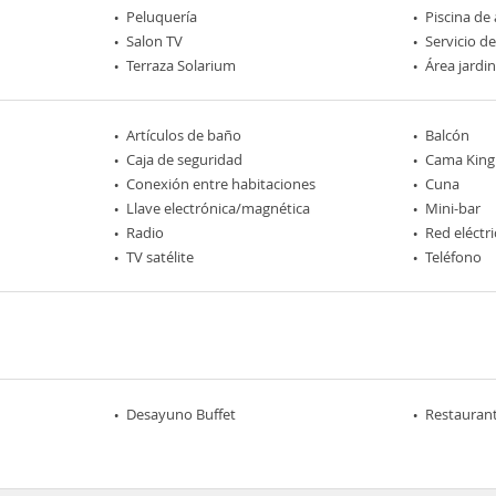
Peluquería
Piscina de
Salon TV
Servicio d
Terraza Solarium
Área jardi
Artículos de baño
Balcón
Caja de seguridad
Cama King 
Conexión entre habitaciones
Cuna
Llave electrónica/magnética
Mini-bar
Radio
Red eléctri
TV satélite
Teléfono
Desayuno Buffet
Restaurant