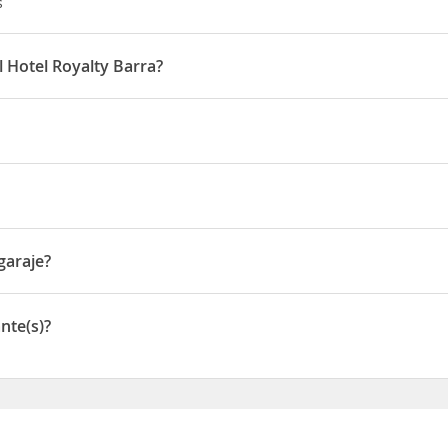
s
l Hotel Royalty Barra?
 15:00 horas y la salida hasta las 11:00 horas
juca
en Río de Janeiro,
Brasil
. Queda frente a la playa, literalmente
puerto Doméstico a 35 km de distancia mientras que las famosas
p
, 690 - Barra da Tijuca - CEP:22785-560
coche.
garaje?
je
nte(s)?
s)