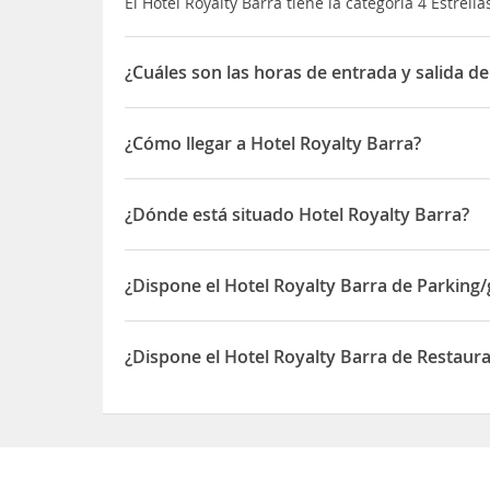
El Hotel Royalty Barra tiene la categoría 4 Estrella
¿Cuáles son las horas de entrada y salida de
La entrada a Hotel Royalty Barra es a partir de las
¿Cómo llegar a Hotel Royalty Barra?
Está en la sección más exclusiva de la
Barra da Ti
arena.
¿Dónde está situado Hotel Royalty Barra?
El
Aeropuerto Internacional
está a 40 km, el Aero
El Hotel Royalty Barra está situado en Av. do Pepe
Copacabana
están a 45 minutos de distancia en 
¿Dispone el Hotel Royalty Barra de Parking/
Sí, el Hotel Royalty Barra dispone de Parking/gara
¿Dispone el Hotel Royalty Barra de Restaura
Sí, el Hotel Royalty Barra dispone de Restaurante(