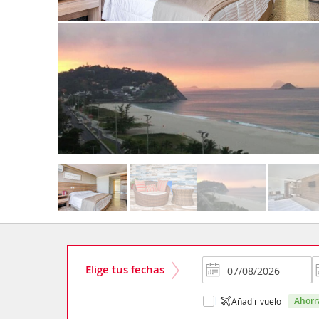
Elige tus fechas
ahor
Añadir vuelo