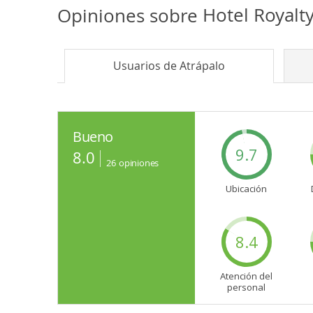
Opiniones sobre
Hotel Royalt
Usuarios de
Atrápalo
Bueno
9.7
8.0
26
opiniones
Ubicación
8.4
Atención del
personal