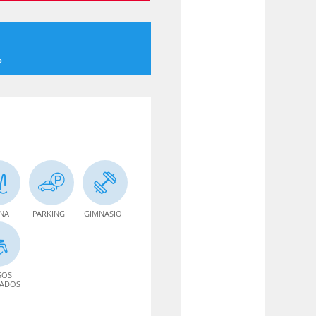
o
INA
PARKING
GIMNASIO
SOS
TADOS