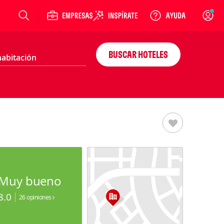
Login
BUSCAR HOTELES
Muy bueno
8.0
26 opiniones