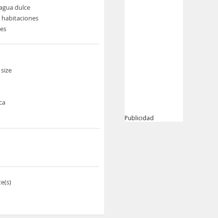
 agua dulce
e habitaciones
nes
size
ca
Publicidad
e(s)