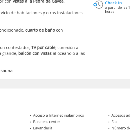
ior con
vistas a la Pedra da Gávea
.
Check in
a partir de las 
horas
vicio de habitaciones y otras instalaciones
condicionado,
cuarto de baño
con
con contestador,
TV por cable
, conexión a
ra grande,
balcón con vistas
al océano o a las
y
sauna
.
Acceso a Internet inalámbrico
Accesos a
Business center
Fax
Lavandería
Número de