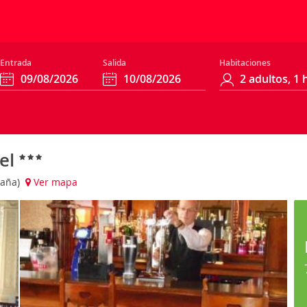
Entrada
Salida
Habitaciones
el
taña)
Ver mapa