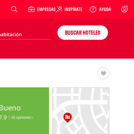
Login
BUSCAR HOTELES
Bueno
7.9
42 opiniones