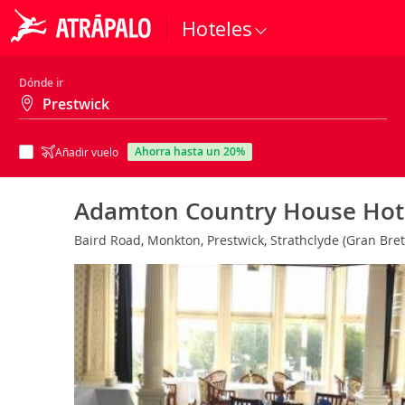
Hoteles
Dónde ir
ahorra hasta un 20%
Añadir vuelo
Adamton Country House Hot
Baird Road, Monkton, Prestwick, Strathclyde (Gran Bre