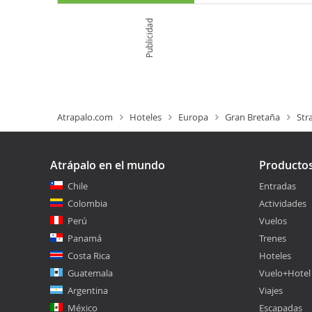
Publicidad
Atrapalo.com
Hoteles
Europa
Gran Bretaña
Str
Atrápalo en el mundo
Producto
Chile
Entradas
Colombia
Actividades
Perú
Vuelos
Panamá
Trenes
Costa Rica
Hoteles
Guatemala
Vuelo+Hotel
Argentina
Viajes
México
Escapadas