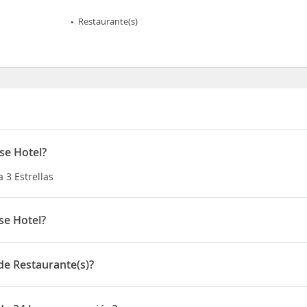
Restaurante(s)
se Hotel?
 3 Estrellas
se Hotel?
 Baird Road, Monkton
e Restaurante(s)?
estaurante(s)