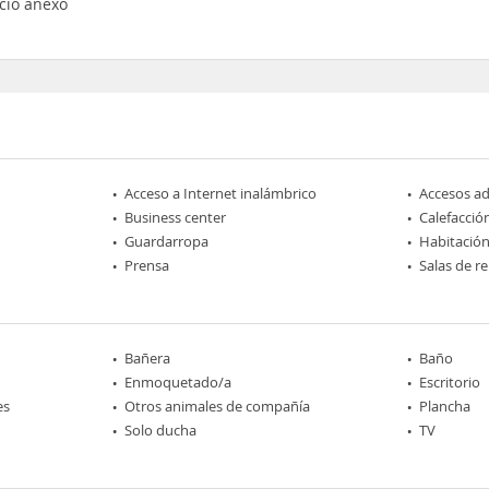
icio anexo
Acceso a Internet inalámbrico
Accesos a
Business center
Calefacció
Guardarropa
Habitación
Prensa
Salas de r
Bañera
Baño
Enmoquetado/a
Escritorio
es
Otros animales de compañía
Plancha
Solo ducha
TV