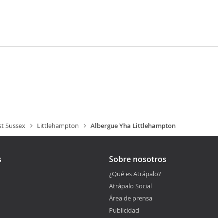
t Sussex
Littlehampton
Albergue Yha Littlehampton
s
Sobre nosotros
¿Qué es Atrápalo?
Atrápalo Social
Área de prensa
Publicidad