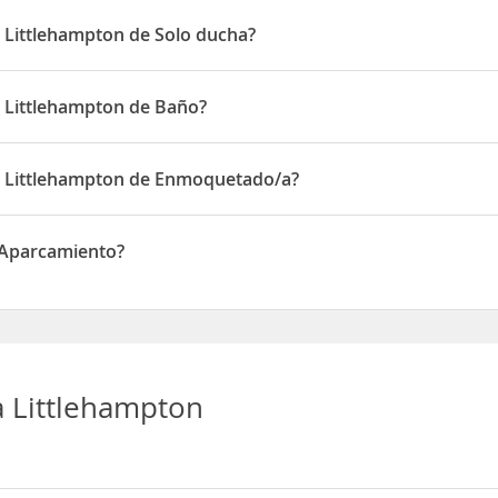
 Surrey Street
 Littlehampton de Solo ducha?
ton disponen de Solo ducha
a Littlehampton de Baño?
ton disponen de Baño
ha Littlehampton de Enmoquetado/a?
pton disponen de Enmoquetado/a
 Aparcamiento?
arcamiento
 Littlehampton