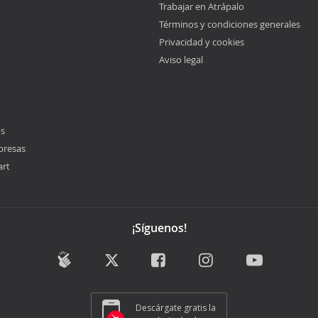
Trabajar en Atrápalo
Términos y condiciones generales
Privacidad y cookies
Aviso legal
os
presas
art
¡Síguenos!
Descárgate gratis la