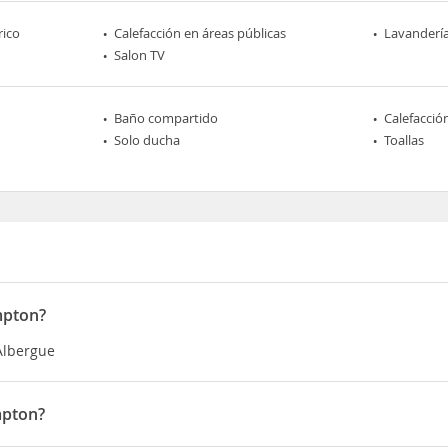
rico
Calefacción en áreas públicas
Lavanderí
Salon TV
Baño compartido
Calefacció
Solo ducha
Toallas
mpton?
 Albergue
mpton?