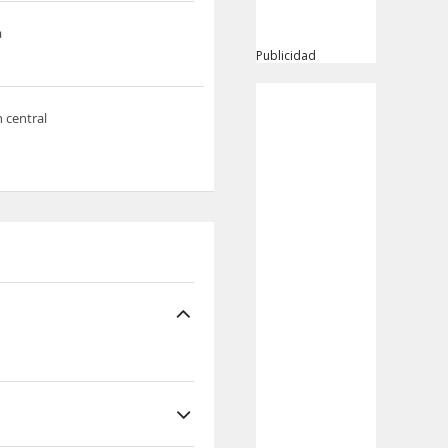
a
Publicidad
n central