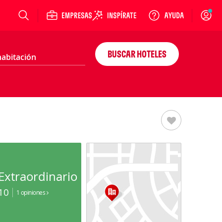
Login
BUSCAR HOTELES
Extraordinario
10
1 opiniones