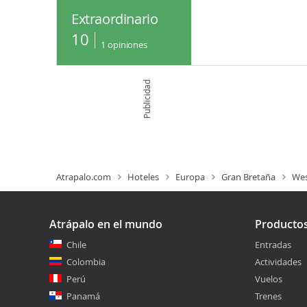
Extraordinario
10
1
opiniones
Publicidad
Atrapalo.com
Hoteles
Europa
Gran Bretaña
Wes
Atrápalo en el mundo
Producto
Chile
Entradas
Colombia
Actividades
Perú
Vuelos
Panamá
Trenes