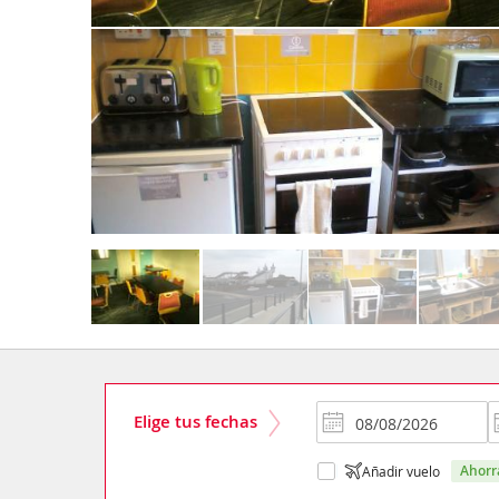
Elige tus fechas
ahor
Añadir vuelo