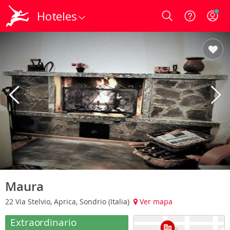
Hoteles
Login
Maura
22 Via Stelvio, Aprica, Sondrio (Italia)
Ver mapa
Extraordinario