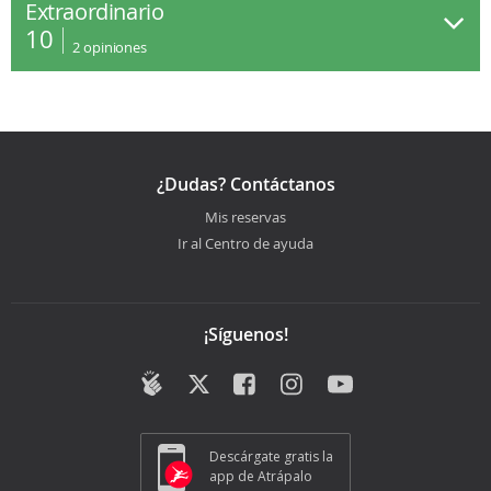
Extraordinario
10
2
opiniones
¿Dudas? Contáctanos
Mis reservas
Ir al Centro de ayuda
¡Síguenos!
Descárgate gratis la
app de Atrápalo