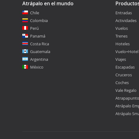
Atrápalo en el mundo
Producto
Chile
Entradas
Colombia
Actividades
Perú
Vuelos
Panamá
Trenes
Costa Rica
Hoteles
Guatemala
Vuelo+Hotel
Argentina
Viajes
México
Escapadas
Cruceros
Coches
Vale Regalo
Atrapapunt
Atrápalo Em
Atrápalo Sm