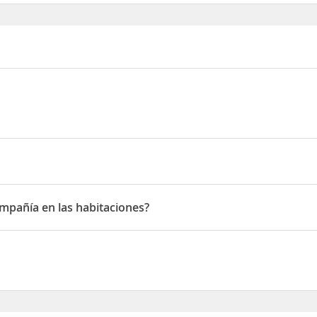
uia-Sopetran
ompañía en las habitaciones?
añía en las habitaciones