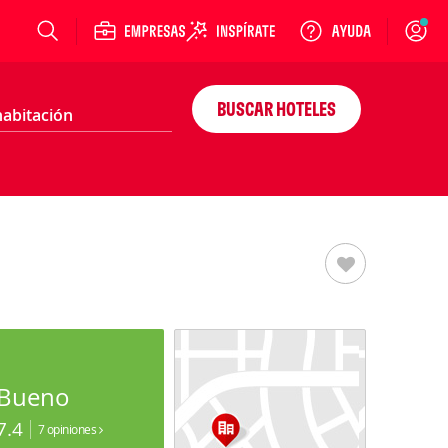
Login
BUSCAR HOTELES
Bueno
7.4
7 opiniones