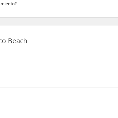
amiento?
ento
co Beach