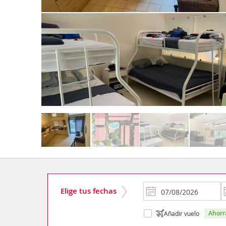
Elige tus fechas
ahor
Añadir vuelo