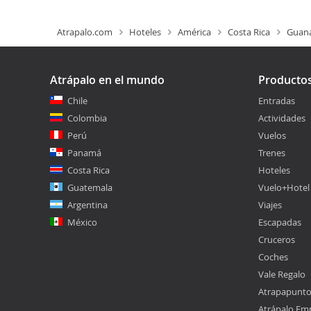
Atrapalo.com
Hoteles
América
Costa Rica
Guana
Atrápalo en el mundo
Producto
Chile
Entradas
Colombia
Actividades
Perú
Vuelos
Panamá
Trenes
Costa Rica
Hoteles
Guatemala
Vuelo+Hotel
Argentina
Viajes
México
Escapadas
Cruceros
Coches
Vale Regalo
Atrapapunt
Atrápalo Em