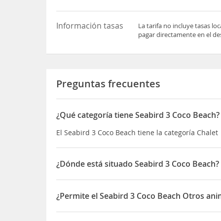
Información tasas
La tarifa no incluye tasas l
pagar directamente en el des
Preguntas frecuentes
¿Qué categoría tiene Seabird 3 Coco Beach?
El Seabird 3 Coco Beach tiene la categoría Chalet
¿Dónde está situado Seabird 3 Coco Beach?
El Seabird 3 Coco Beach está situado en Las Pal
¿Permite el Seabird 3 Coco Beach Otros ani
Sí, el Seabird 3 Coco Beach permite Otros animal