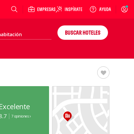
Login
BUSCAR HOTELES
Excelente
8.7
7 opiniones