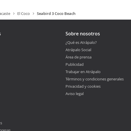
caste
El Coco
Seabird 3 Coco Beach
s
Sobre nosotros
¿Qué es Atrápalo?
Atrápalo Social
Área de prensa
Publicidad
Trabajar en Atrápalo
Términos y condiciones generales
Privacidad y cookies
Aviso legal
os
presas