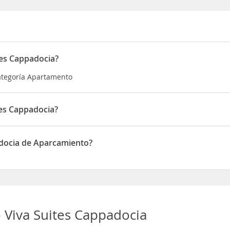
tes Cappadocia?
categoría Apartamento
es Cappadocia?
ado en Gürbüz Sokak
adocia de Aparcamiento?
ne de Aparcamiento
Viva Suites Cappadocia