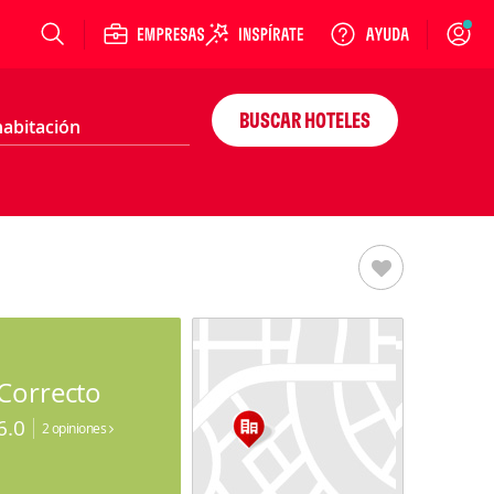
Login
BUSCAR HOTELES
Correcto
6.0
2 opiniones