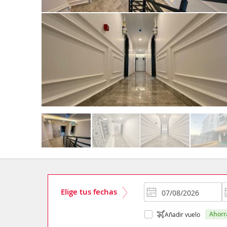
Elige tus fechas
ahor
Añadir vuelo