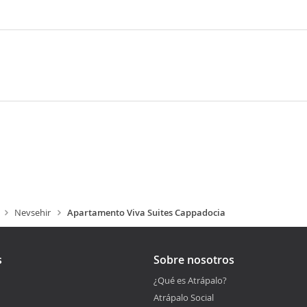
Nevsehir
Apartamento Viva Suites Cappadocia
s
Sobre nosotros
¿Qué es Atrápalo?
Atrápalo Social