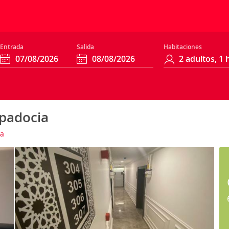
Entrada
Salida
Habitaciones
ppadocia
a