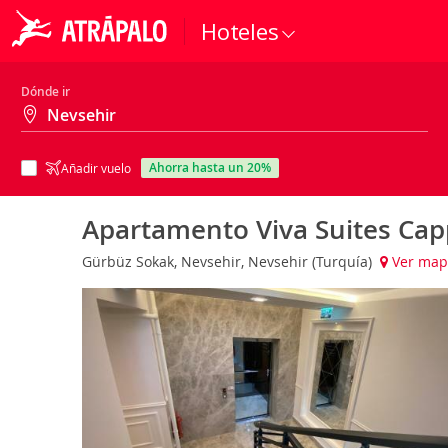
Hoteles
Dónde ir
ahorra hasta un 20%
Añadir vuelo
Apartamento Viva Suites Ca
Gürbüz Sokak, Nevsehir, Nevsehir (Turquía)
Ver map