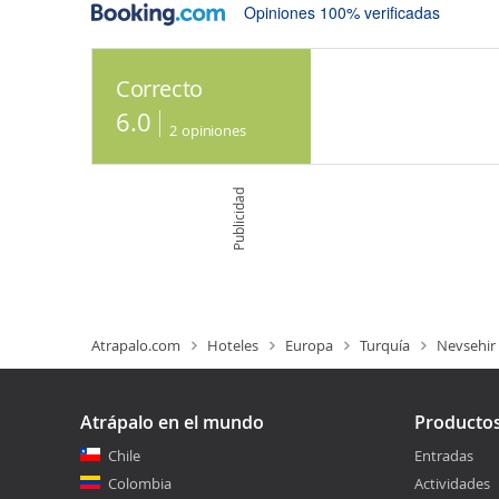
Opiniones 100% verificadas
Correcto
6.0
2
opiniones
Publicidad
Atrapalo.com
Hoteles
Europa
Turquía
Nevsehir
Atrápalo en el mundo
Producto
Chile
Entradas
Colombia
Actividades