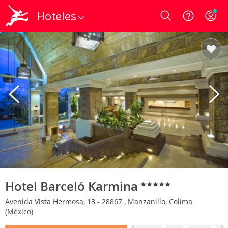
Hoteles
Login
Hotel Barceló Karmina
Avenida Vista Hermosa, 13 - 28867 , Manzanillo, Colima
(México)