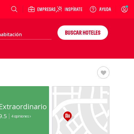
Login
BUSCAR HOTELES
Extraordinario
9.5
4 opiniones