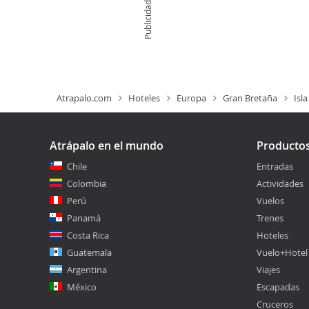
Publicidad
Atrapalo.com
Hoteles
Europa
Gran Bretaña
Isl
Atrápalo en el mundo
Producto
Chile
Entradas
Colombia
Actividades
Perú
Vuelos
Panamá
Trenes
Costa Rica
Hoteles
Guatemala
Vuelo+Hotel
Argentina
Viajes
México
Escapadas
Cruceros