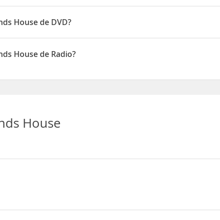
te
ands House de DVD?
disponen de DVD
ands House de Radio?
isponen de Radio
ands House