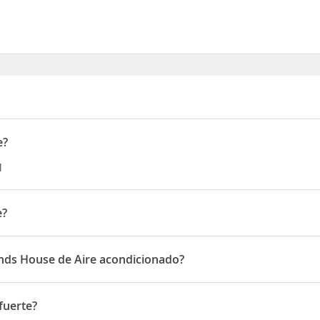
e?
l
e?
ge (Nr.Brading)
ands House de Aire acondicionado?
isponen de Aire acondicionado
fuerte?