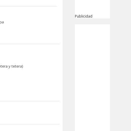
Publicidad
pa
etera y tetera)