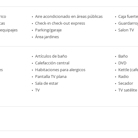
rico
Aire acondicionado en áreas públicas
Caja fuerte
cas
Check-in check-out express
Guardarro
 equipajes
Parking/garaje
Salon TV
Área jardines
Artículos de baño
Baño
Calefacción central
DVD
es
Habitaciones para alergicos
Kettle (caf
Pantalla TV plana
Radio
Sala de estar
Secador
TV
TV satélite