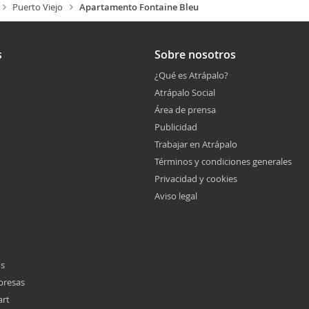
Puerto Viejo
Apartamento Fontaine Bleu
s
Sobre nosotros
¿Qué es Atrápalo?
Atrápalo Social
Área de prensa
Publicidad
Trabajar en Atrápalo
Términos y condiciones generales
Privacidad y cookies
Aviso legal
os
presas
art