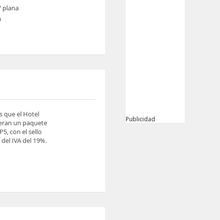
V plana
a
s que el Hotel
Publicidad
ieran un paquete
5, con el sello
del IVA del 19%.