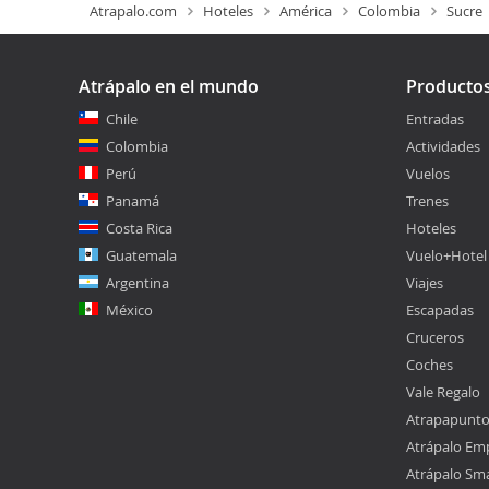
Atrapalo.com
Hoteles
América
Colombia
Sucre
Atrápalo en el mundo
Producto
Chile
Entradas
Colombia
Actividades
Perú
Vuelos
Panamá
Trenes
Costa Rica
Hoteles
Guatemala
Vuelo+Hotel
Argentina
Viajes
México
Escapadas
Cruceros
Coches
Vale Regalo
Atrapapunt
Atrápalo Em
Atrápalo Sm