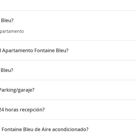
 Bleu?
 Apartamento
del Apartamento Fontaine Bleu?
r de las 15:00 horas y la salida antes de las 11:00 horas
 Bleu?
4 #33-184
Parking/garaje?
ing/garaje
24 horas recepción?
oras recepción
 Fontaine Bleu de Aire acondicionado?