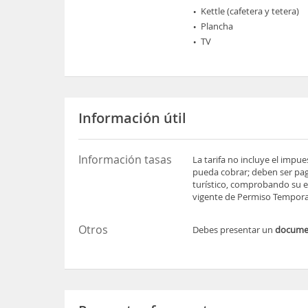
Kettle (cafetera y tetera)
Plancha
TV
Información útil
Información tasas
La tarifa no incluye el impu
pueda cobrar; deben ser pag
turístico, comprobando su es
vigente de Permiso Temporal
Otros
Debes presentar un
docum