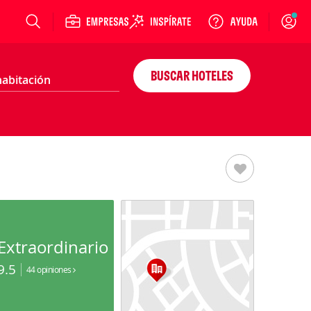
Login
BUSCAR HOTELES
Extraordinario
9.5
44 opiniones