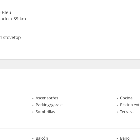
e Bleu
icado a 39 km
d stovetop
Ascensor/es
Cocina
Parking/garaje
Piscina ext
Sombrillas
Terraza
Balcón
Baño