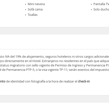
Mini nevera
Pantalla T
Sofá cama
Solo duch
Toallas
esto IVA del 19% de alojamiento, seguros hoteleros ni otros cargos adicionale
os directamente en el Hotel. Extranjeros no residentes en el país que adqu
tatus migratorio con sello vigente de Permiso de Ingreso y Permanencia PIP
 de Permanencia PTP-5, o la visa vigente TP-11; serán exentos del impuesto 
ento
de identidad con fotografía a la hora de realizar el
check-in