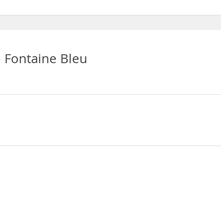
eu disponen de Aire acondicionado
 Fontaine Bleu