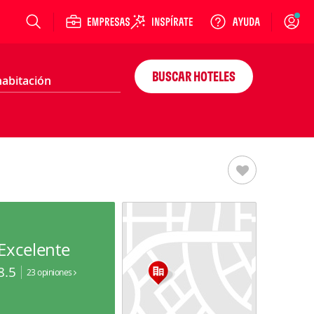
Login
BUSCAR HOTELES
Excelente
8.5
23 opiniones