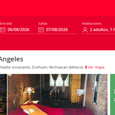
Entrada
Salida
Habitaciones
Angeles
Salvador escanante, Zirahuen, Michoacan (México)
Ver mapa