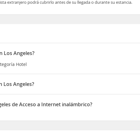
rista extranjero podrá cubrirlo antes de su llegada o durante su estancia.
n Los Angeles?
tegoría Hotel
n Los Angeles?
do en Carretera Santa Clara del Cobre 42, cerrito colorado Salvado
eles de Acceso a Internet inalámbrico?
e de Acceso a Internet inalámbrico