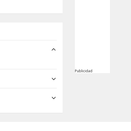
Publicidad
r escanante