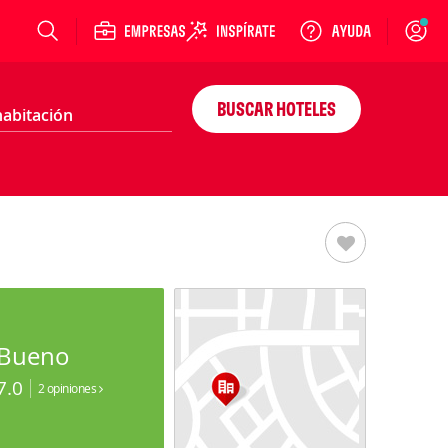
Login
BUSCAR HOTELES
Bueno
7.0
2 opiniones