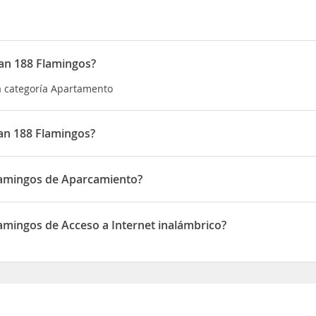
an 188 Flamingos?
a categoría Apartamento
an 188 Flamingos?
tuado en 435 Paseo de los Cocoteros
lamingos de Aparcamiento?
spone de Aparcamiento
amingos de Acceso a Internet inalámbrico?
pone de Acceso a Internet inalámbrico