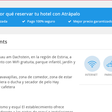
or qué reservar tu hotel con Atrápalo
izada
Pago 100% seguro
Mejor precio garantizad
nts
 am Dachstein, en la región de Estiria, a
o con WiFi gratuita, parque infantil, jardín y
INTERNET
PARK
lavavajillas, zona de comedor, zona de estar
ñera o ducha y secador de pelo Hay
 cafetera
ismo y esquí El establecimiento ofrece
directo a las pistas de esquí e instalaciones