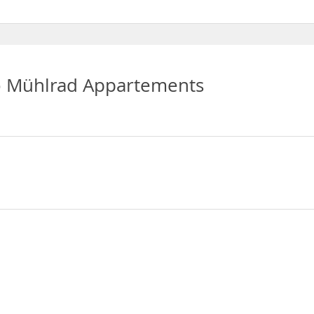
 de Acceso a Internet inalámbrico
 Mühlrad Appartements