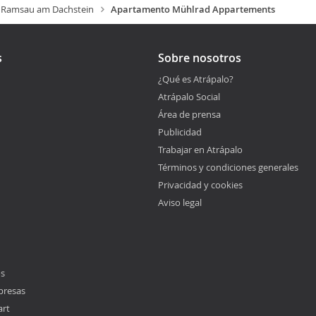
Ramsau am Dachstein
Apartamento Mühlrad Appartements
s
Sobre nosotros
¿Qué es Atrápalo?
Atrápalo Social
Área de prensa
Publicidad
Trabajar en Atrápalo
Términos y condiciones generales
Privacidad y cookies
Aviso legal
os
presas
art