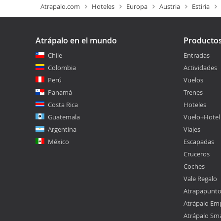
Atrapalo.com
Hoteles
Europa
Austria
Estiria
Atrápalo en el mundo
Producto
Chile
Entradas
Colombia
Actividades
Perú
Vuelos
Panamá
Trenes
Costa Rica
Hoteles
Guatemala
Vuelo+Hotel
Argentina
Viajes
México
Escapadas
Cruceros
Coches
Vale Regalo
Atrapapunt
Atrápalo Em
Atrápalo Sm