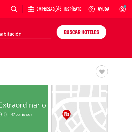
Login
BUSCAR HOTELES
Extraordinario
9.0
47 opiniones