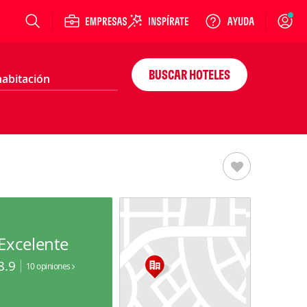
Login
BUSCAR HOTELES
Excelente
8.9
10 opiniones