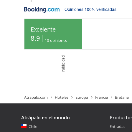
Opiniones 100% verificadas
Excelente
8.9
10
opiniones
Publicidad
Atrapalo.com
Hoteles
Europa
Francia
Bretaña
Atrápalo en el mundo
Producto
Chile
Entradas