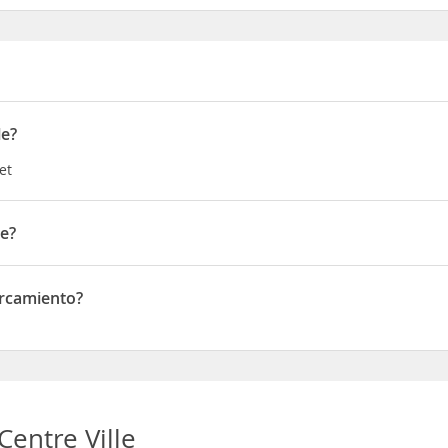
le?
et
le?
e de Montplaisir
arcamiento?
amiento
Centre Ville