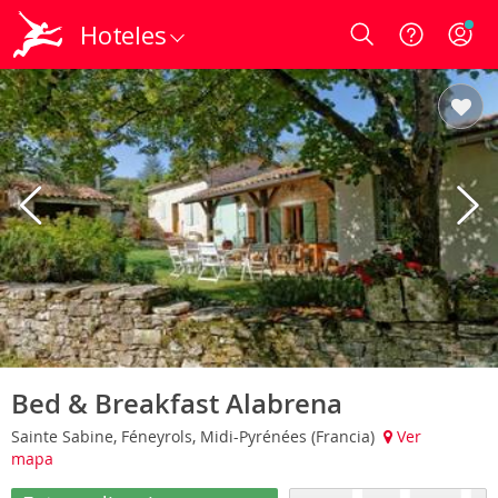
Hoteles
Login
Bed & Breakfast Alabrena
Sainte Sabine, Féneyrols, Midi-Pyrénées (Francia)
Ver
mapa