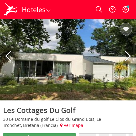
Hoteles
Login
Les Cottages Du Golf
30 Le Domaine du golf Le Clos du Grand Bois, Le
Tronchet, Bretaña (Francia)
Ver mapa