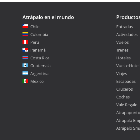
Atrápalo en el mundo
Producto
Chile
Entradas
Colombia
Actividades
Perú
Vuelos
Panamá
Trenes
Costa Rica
Hoteles
Guatemala
Vuelo+Hotel
Argentina
Viajes
México
Escapadas
Cruceros
Coches
Vale Regalo
Atrapapunt
Atrápalo Em
Atrápalo Sm