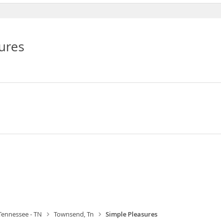
ures
Tennessee - TN
Townsend, Tn
Simple Pleasures