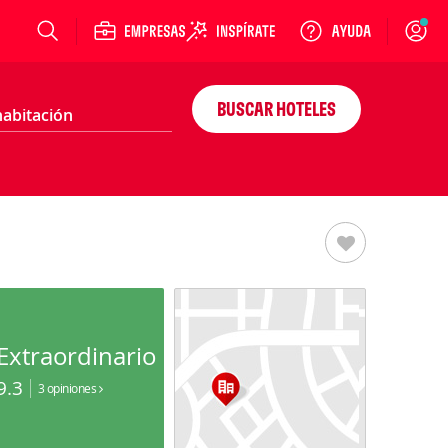
Login
BUSCAR HOTELES
Extraordinario
9.3
3 opiniones