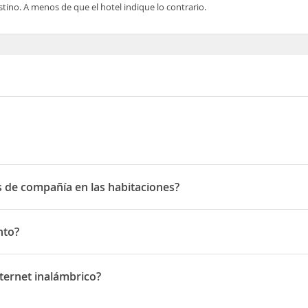
tino. A menos de que el hotel indique lo contrario.
s de compañía en las habitaciones?
e compañía en las habitaciones
nto?
ternet inalámbrico?
net inalámbrico