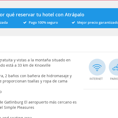
or qué reservar tu hotel con Atrápalo
izada
Pago 100% seguro
Mejor precio garantizad
ratuita y vistas a la montaña situado en
do está a 33 km de Knoxville
dora, 2 baños con bañera de hidromasaje y
INTERNET
PARK
Se proporcionan toallas y ropa de cama
o
 de Gatlinburg El aeropuerto más cercano es
el Simple Pleasures
e and seating area