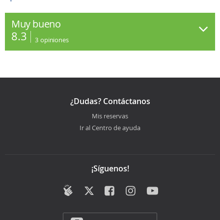
Muy bueno
8.3
3
opiniones
¿Dudas? Contáctanos
Mis reservas
Ir al Centro de ayuda
¡Síguenos!