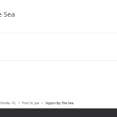
e Sea
Florida - FL
Port St. Joe
Sippin By The Sea