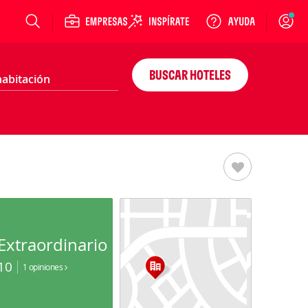
Login
BUSCAR HOTELES
Extraordinario
10
1 opiniones