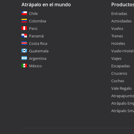
Atrápalo en el mundo
Producto
Chile
Entradas
Colombia
Actividades
Perú
Vuelos
Panamá
Trenes
Costa Rica
Hoteles
Guatemala
Vuelo+Hotel
Argentina
Viajes
México
Escapadas
Cruceros
Coches
Vale Regalo
Atrapapunt
Atrápalo Em
Atrápalo Sm