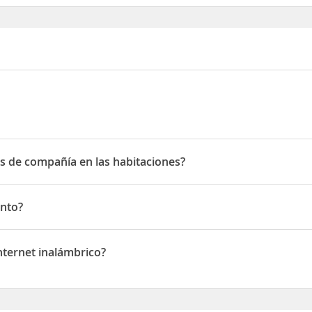
es de compañía en las habitaciones?
de compañía en las habitaciones
ento?
nternet inalámbrico?
rnet inalámbrico