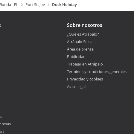
Florida - FL
Port St. Joe
Dock Holiday
s
Sobre nosotros
¿Qué es Atrápalo?
Atrápalo Social
Área de prensa
Publicidad
Trabajar en Atrápalo
Términos y condiciones generales
Privacidad y cookies
Aviso legal
os
presas
art