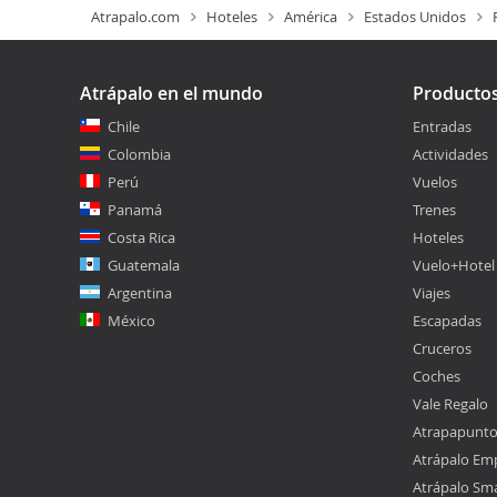
Atrapalo.com
Hoteles
América
Estados Unidos
Atrápalo en el mundo
Producto
Chile
Entradas
Colombia
Actividades
Perú
Vuelos
Panamá
Trenes
Costa Rica
Hoteles
Guatemala
Vuelo+Hotel
Argentina
Viajes
México
Escapadas
Cruceros
Coches
Vale Regalo
Atrapapunt
Atrápalo Em
Atrápalo Sm