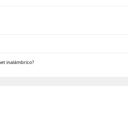
?
net inalámbrico?
inalámbrico